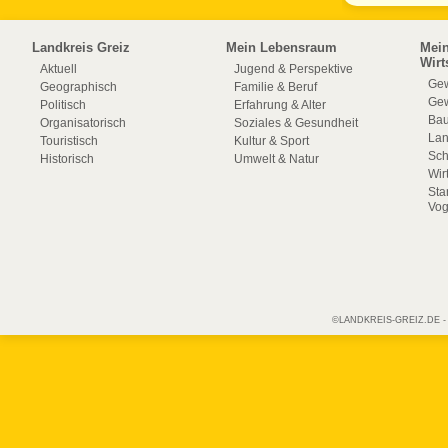
10-2025.pdf
11-2025.pdf
Landkreis Greiz
Mein Lebensraum
Mei
Wirt
Aktuell
Jugend & Perspektive
Gew
Geographisch
Familie & Beruf
Gew
Politisch
Erfahrung & Alter
Bau
Organisatorisch
Soziales & Gesundheit
La
Touristisch
Kultur & Sport
Sch
Historisch
Umwelt & Natur
Wir
Sta
Vog
©LANDKREIS-GREIZ.DE - Off