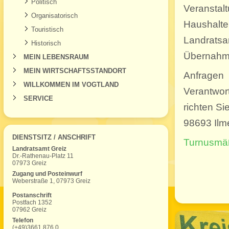
Politisch
Veranstal
Organisatorisch
Haushalte
Touristisch
Landrats
Historisch
Übernahme
MEIN LEBENSRAUM
MEIN WIRTSCHAFTSSTANDORT
Anfragen
WILLKOMMEN IM VOGTLAND
Verantwor
SERVICE
richten Si
98693 Ilm
DIENSTSITZ / ANSCHRIFT
Turnusmä
Landratsamt Greiz
Dr.-Rathenau-Platz 11
07973 Greiz
Zugang und Posteinwurf
Weberstraße 1, 07973 Greiz
Postanschrift
Postfach 1352
07962 Greiz
Telefon
(+49)3661 876 0