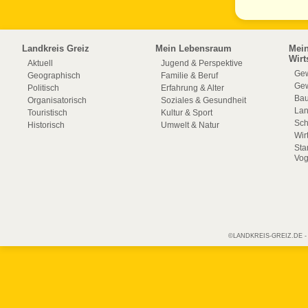
Landkreis Greiz
Mein Lebensraum
Mei
Wirt
Aktuell
Jugend & Perspektive
Gew
Geographisch
Familie & Beruf
Gew
Politisch
Erfahrung & Alter
Bau
Organisatorisch
Soziales & Gesundheit
La
Touristisch
Kultur & Sport
Sch
Historisch
Umwelt & Natur
Wir
Sta
Vog
©LANDKREIS-GREIZ.DE - Off