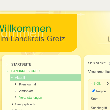
Willkommen im Landkr
Sie sind hier:
STARTSEITE
LANDKREIS GREIZ
Veranstalt
Aktuell
8.08.
Kreisjournal
Amtsblatt
Region
Veranstaltungen
Start
Geographisch
Suchbegriff