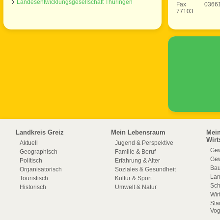
Landesentwicklungsgesellschaft Thüringen
Fax 03661/
77103
Landkreis Greiz
Mein Lebensraum
Mei
Wirt
Aktuell
Jugend & Perspektive
Gew
Geographisch
Familie & Beruf
Gew
Politisch
Erfahrung & Alter
Bau
Organisatorisch
Soziales & Gesundheit
La
Touristisch
Kultur & Sport
Sch
Historisch
Umwelt & Natur
Wir
Sta
Vog