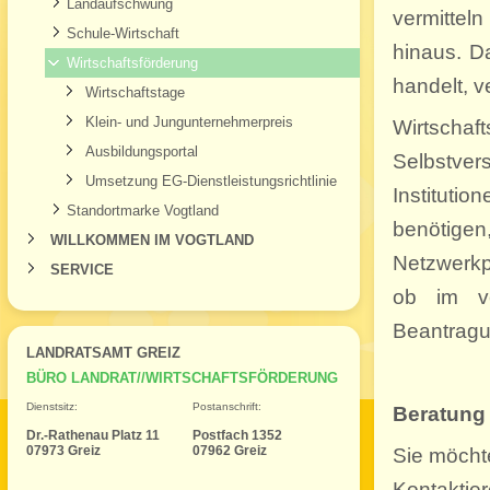
Landaufschwung
vermittel
Schule-Wirtschaft
hinaus. D
Wirtschaftsförderung
handelt, v
Wirtschaftstage
Klein- und Jungunternehmerpreis
Wirtsch
Ausbildungsportal
Selbstvers
Umsetzung EG-Dienstleistungsrichtlinie
Instituti
Standortmarke Vogtland
benötigen
WILLKOMMEN IM VOGTLAND
Netzwerkpa
SERVICE
ob im ve
Beantragu
LANDRATSAMT GREIZ
BÜRO LANDRAT//WIRTSCHAFTSFÖRDERUNG
Dienstsitz:
Postanschrift:
Beratung 
Dr.-Rathenau Platz 11
Postfach 1352
07973 Greiz
07962 Greiz
Sie möcht
Kontakt