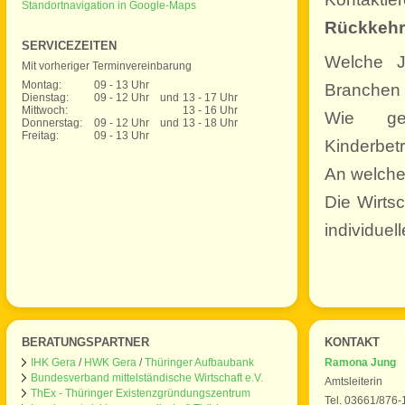
Standortnavigation in Google-Maps
Rückkehr
SERVICEZEITEN
Welche J
Mit vorheriger Terminvereinbarung
Montag:
09 - 13 Uhr
Branchen 
Dienstag:
09 - 12 Uhr
und
13 - 17 Uhr
Mittwoch:
13 - 16 Uhr
Wie ges
Donnerstag:
09 - 12 Uhr
und
13 - 18 Uhr
Freitag:
09 - 13 Uhr
Kinderbet
An welche
Die Wirts
individuel
BERATUNGSPARTNER
KONTAKT
IHK Gera
/
HWK Gera
/
Thüringer Aufbaubank
Ramona Jung
Bundesverband mittelständische Wirtschaft e.V.
Amtsleiterin
ThEx - Thüringer Existenzgründungszentrum
Tel. 03661/876-