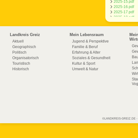
2025-15.pdf
2025-16.pdf
2025-17.pdf
2025-18.pdf
2025-19.pdf
2025-20.pdf
Landkreis Greiz
Mein Lebensraum
Mei
Wirt
Aktuell
Jugend & Perspektive
Gew
Geographisch
Familie & Beruf
Gew
Politisch
Erfahrung & Alter
Bau
Organisatorisch
Soziales & Gesundheit
La
Touristisch
Kultur & Sport
Sch
Historisch
Umwelt & Natur
Wir
Sta
Vog
©LANDKREIS-GREIZ.DE - Off