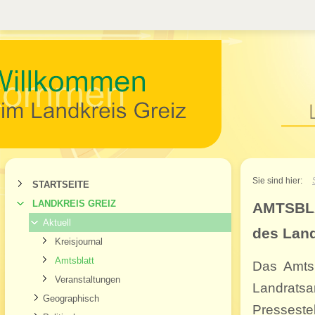
Willkommen im Landkr
Sie sind hier:
STARTSEITE
LANDKREIS GREIZ
AMTSBL
Aktuell
des Land
Kreisjournal
Amtsblatt
Das Amtsb
Veranstaltungen
Landrats
Geographisch
Presseste