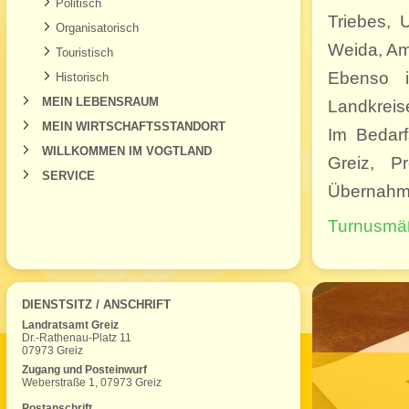
Politisch
Triebes, 
Organisatorisch
Weida, Am
Touristisch
Ebenso 
Historisch
MEIN LEBENSRAUM
Landkreis
MEIN WIRTSCHAFTSSTANDORT
Im Bedarf
WILLKOMMEN IM VOGTLAND
Greiz, P
SERVICE
Übernahme
Turnusmä
DIENSTSITZ / ANSCHRIFT
Landratsamt Greiz
Dr.-Rathenau-Platz 11
07973 Greiz
Zugang und Posteinwurf
Weberstraße 1, 07973 Greiz
Postanschrift