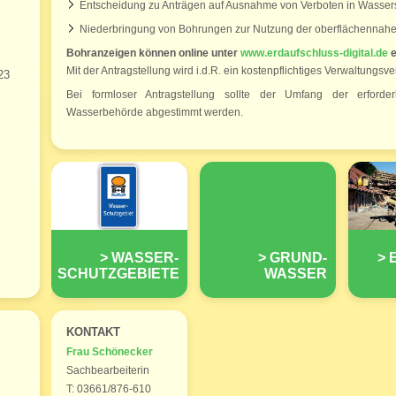
Entscheidung zu Anträgen auf Ausnahme von Verboten in Wasser
Niederbringung von Bohrungen zur Nutzung der oberflächennah
Bohranzeigen können online unter
www.erdaufschluss-digital.de
e
Mit der Antragstellung wird i.d.R. ein kostenpflichtiges Verwaltungsv
23
Bei formloser Antragstellung sollte der Umfang der erforder
Wasserbehörde abgestimmt werden.
WASSER-
GRUND-
SCHUTZGEBIETE
WASSER
KONTAKT
Frau Schönecker
Sachbearbeiterin
T: 03661/876-610