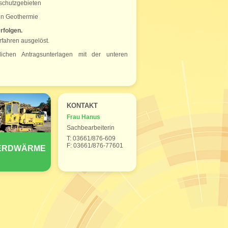
schutzgebieten
en Geothermie
rfolgen.
erfahren ausgelöst.
lichen Antragsunterlagen mit der unteren
KONTAKT
Frau Hanus
Sachbearbeiterin
T: 03661/876-609
F: 03661/876-77601
ERDWÄRME