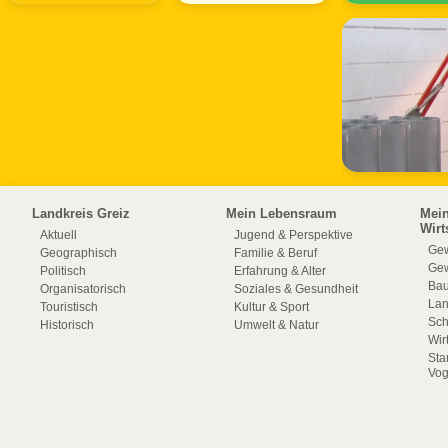
Landkreis Greiz
Mein Lebensraum
Mei
Wirt
Aktuell
Jugend & Perspektive
Gew
Geographisch
Familie & Beruf
Gew
Politisch
Erfahrung & Alter
Bau
Organisatorisch
Soziales & Gesundheit
La
Touristisch
Kultur & Sport
Sch
Historisch
Umwelt & Natur
Wir
Sta
Vog