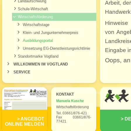
Landaufschwung
Arbeit, d
Schule-Wirtschaft
Handwerks
Wirtschaftsförderung
Hinweise
Wirtschaftstage
von Angeb
Klein- und Jungunternehmerpreis
Landkreis
Ausbildungsportal
Umsetzung EG-Dienstleistungsrichtlinie
Eingabe im
Standortmarke Vogtland
Oops, an
WILLKOMMEN IM VOGTLAND
SERVICE
KONTAKT
Manuela Kusche
Wirtschaftsförderung
Tel. 03661/876-421
Fax 03661/876-
ANGEBOT
DE
77421
ONLINE MELDEN