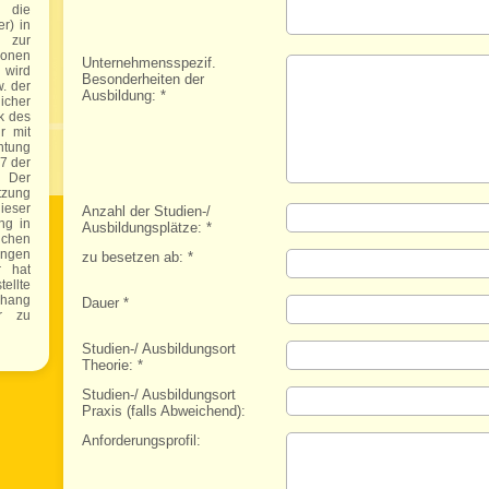
h die
er) in
 zur
sonen
Unternehmensspezif.
 wird
Besonderheiten der
. der
Ausbildung:
*
icher
k des
r mit
htung
7 der
. Der
tzung
eser
Anzahl der Studien-/
ng in
Ausbildungsplätze:
*
ichen
ungen
zu besetzen ab:
*
r hat
ellte
hang
Dauer
*
er zu
Studien-/ Ausbildungsort
Theorie:
*
Studien-/ Ausbildungsort
Praxis (falls Abweichend):
Anforderungsprofil: