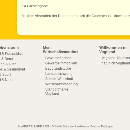
* = Plichtangabe
Mit dem Absenden der Daten nehme ich die Datenschutz-Hinweise z
ebensraum
Mein
Willkommen im
Wirtschaftsstandort
Vogtland
 & Perspektive
Gewerbeflächen
Vogtland-Tourism
e & Beruf
Gewerbeimmobilien
natürlich Vogtland
ng & Alter
Baugrundstücke
es & Gesundheit
Landaufschwung
& Sport
Schule-Wirtschaft
 & Natur
Wirtschaftsförderung
Standortmarke
Vogtland
©LANDKREIS-GREIZ.DE - Offizielle Seite des Landkreises Greiz in Thüringen