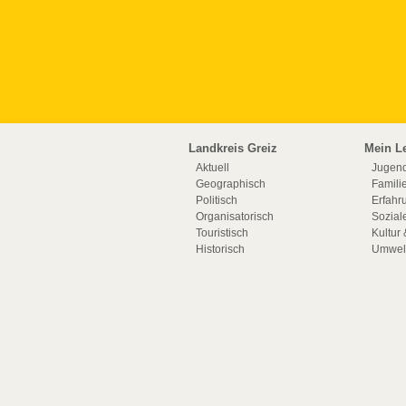
Landkreis Greiz
Mein L
Aktuell
Jugend
Geographisch
Famili
Politisch
Erfahru
Organisatorisch
Sozial
Touristisch
Kultur 
Historisch
Umwelt