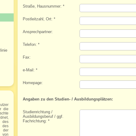
Straße, Hausnummer:
*
Postleitzahl, Ort:
*
Ansprechpartner:
Telefon:
*
inie
Fax:
e-Mail:
*
Homepage:
Angaben zu den Studien- / Ausbildungsplätzen:
utzer
r die
Studienrichtung /
chte
Ausbildungsberuf / ggf.
net,
Fachrichtung:
*
g des
g des
 der
e von