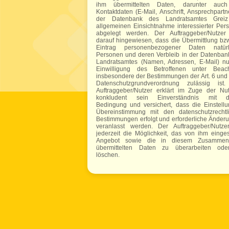
ihm übermittelten Daten, darunter auc
Kontaktdaten (E-Mail, Anschrift, Ansprechpartn
der Datenbank des Landratsamtes Greiz
allgemeinen Einsichtnahme interessierter Per
abgelegt werden. Der Auftraggeber/Nutzer
darauf hingewiesen, dass die Übermittlung bzw
Eintrag personenbezogener Daten natürl
Personen und deren Verbleib in der Datenban
Landratsamtes (Namen, Adressen, E-Mail) nu
Einwilligung des Betroffenen unter Beac
insbesondere der Bestimmungen der Art. 6 und 
Datenschutzgrundverordnung zulässig ist
Auftraggeber/Nutzer erklärt im Zuge der Nu
konkludent sein Einverständnis mit di
Bedingung und versichert, dass die Einstellu
Übereinstimmung mit den datenschutzrechtl
Bestimmungen erfolgt und erforderliche Änder
veranlasst werden. Der Auftraggeber/Nutze
jederzeit die Möglichkeit, das von ihm eingest
Angebot sowie die in diesem Zusammen
übermittelten Daten zu überarbeiten od
löschen.