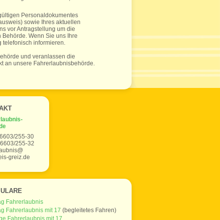
s gültigen Personaldokumentes
usweis) sowie Ihres aktuellen
s vor Antragstellung um die
n Behörde. Wenn Sie uns Ihre
elefonisch informieren.
sbehörde und veranlassen die
kt an unsere Fahrerlaubnisbehörde.
AKT
laubnis-
de
36603/255-30
36603/255-32
laubnis@
eis-greiz.de
ULARE
ag Fahrerlaubnis
ag Fahrerlaubnis mit 17
(begleitetes Fahren)
ge Fahrerlaubnis mit 17