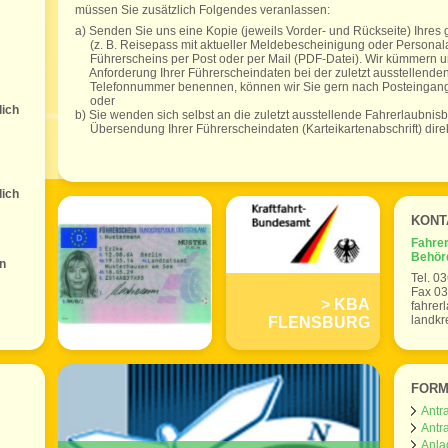
müssen Sie zusätzlich Folgendes veranlassen:
a) Senden Sie uns eine Kopie (jeweils Vorder- und Rückseite) Ihre
(z. B. Reisepass mit aktueller Meldebescheinigung oder Personala
Führerscheins per Post oder per Mail (PDF-Datei). Wir kümmern un
Anforderung Ihrer Führerscheindaten bei der zuletzt ausstellende
Telefonnummer benennen, können wir Sie gern nach Posteingang t
oder
lich
b) Sie wenden sich selbst an die zuletzt ausstellende Fahrerlaubni
Übersendung Ihrer Führerscheindaten (Karteikartenabschrift) dire
lich
KONT
Fahrer
Behör
in
Tel. 0
Fax 0
KBA
fahrer
landkr
FLENSBURG
FORM
Antr
Antr
Anla