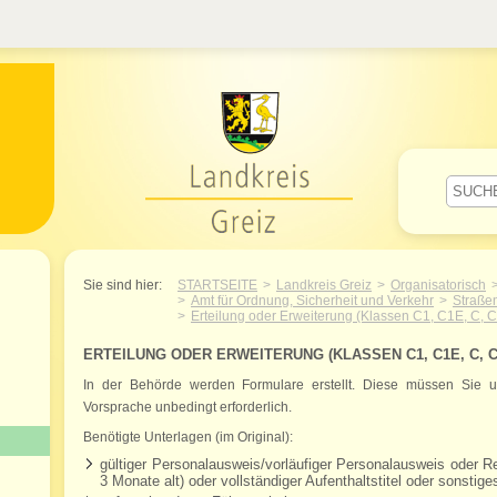
Willkommen im Landkreis Greiz
Sie sind hier:
STARTSEITE
Landkreis Greiz
Organisatorisch
Amt für Ordnung, Sicherheit und Verkehr
Straße
Erteilung oder Erweiterung (Klassen C1, C1E, C, 
ERTEILUNG ODER ERWEITERUNG (KLASSEN C1, C1E, C, CE,
In der Behörde werden Formulare erstellt. Diese müssen Sie un
Vorsprache unbedingt erforderlich.
Benötigte Unterlagen (im Original):
gültiger Personalausweis/vorläufiger Personalausweis oder 
3 Monate alt) oder vollständiger Aufenthaltstitel oder sonst