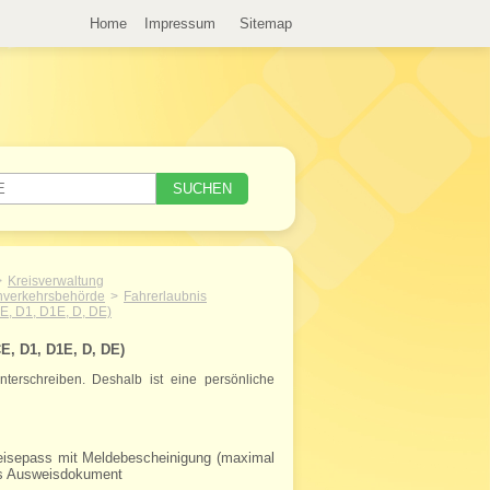
Home
Impressum
Sitemap
Kreisverwaltung
nverkehrsbehörde
Fahrerlaubnis
CE, D1, D1E, D, DE)
 D1, D1E, D, DE)
terschreiben. Deshalb ist eine persönliche
Reisepass mit Meldebescheinigung (maximal
iges Ausweisdokument