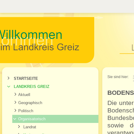
Willkommen im Landkr
Sie sind hier:
STARTSEITE
LANDKREIS GREIZ
BODENS
Aktuell
Die unte
Geographisch
Bodensc
Politisch
Bundesb
Organisatorisch
sowie d
Landrat
verantwor