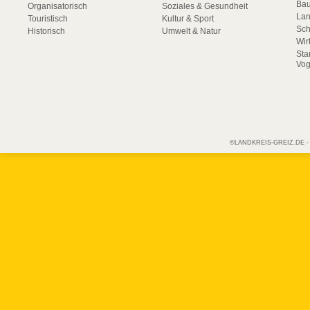
Bau
Organisatorisch
Soziales & Gesundheit
La
Touristisch
Kultur & Sport
Sch
Historisch
Umwelt & Natur
Wir
Sta
Vog
©LANDKREIS-GREIZ.DE - Off