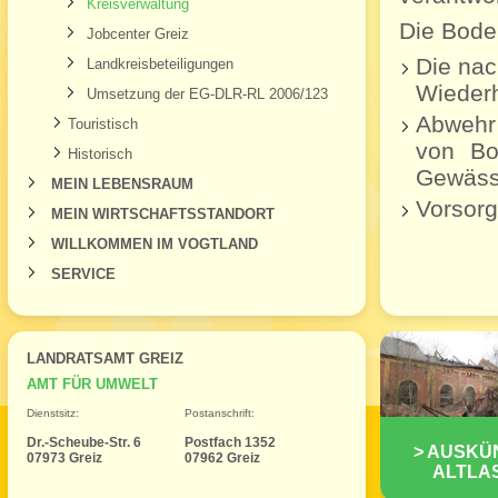
Kreisverwaltung
Die Bode
Jobcenter Greiz
Die nac
Landkreisbeteiligungen
Wiederh
Umsetzung der EG-DLR-RL 2006/123
Abwehr
Touristisch
von Bo
Historisch
Gewäss
MEIN LEBENSRAUM
Vorsorg
MEIN WIRTSCHAFTSSTANDORT
WILLKOMMEN IM VOGTLAND
SERVICE
LANDRATSAMT GREIZ
AMT FÜR UMWELT
Dienstsitz:
Postanschrift:
Dr.-Scheube-Str. 6
Postfach 1352
AUSKÜ
07973 Greiz
07962 Greiz
ALTLA