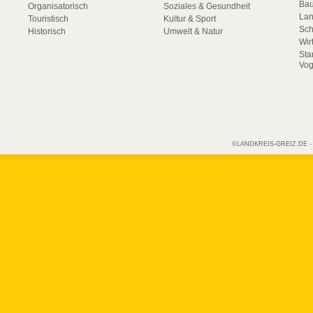
Bau
Organisatorisch
Soziales & Gesundheit
La
Touristisch
Kultur & Sport
Sch
Historisch
Umwelt & Natur
Wir
Sta
Vog
©LANDKREIS-GREIZ.DE - Off