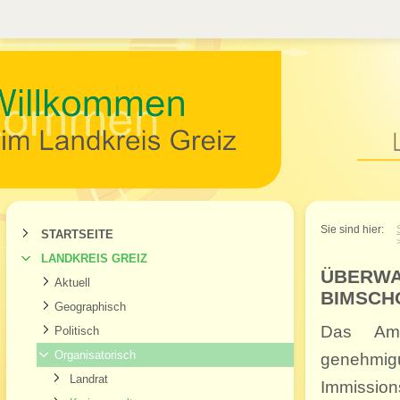
Willkommen im Landkr
Sie sind hier:
STARTSEITE
LANDKREIS GREIZ
ÜBERWA
Aktuell
BIMSCH
Geographisch
Das Am
Politisch
Organisatorisch
genehmi
Landrat
Immission