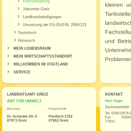
Kreisverwaltung
kleinen u
Jobcenter Greiz
Tankstel
Landkreisbeteiligungen
landwirt
Umsetzung der EG-DLR-RL 2006/123
Fachstell
Touristisch
und Betri
Historisch
MEIN LEBENSRAUM
Unterneh
MEIN WIRTSCHAFTSSTANDORT
Problemen 
WILLKOMMEN IM VOGTLAND
SERVICE
LANDRATSAMT GREIZ
KONTAKT
AMT FÜR UMWELT
Herr Vogel
Sachbearbeiter
Dienstsitz:
Postanschrift:
Tel. 03661/876-
Dr.-Scheube-Str. 6
Postfach 1352
Fax 03661/
07973 Greiz
07962 Greiz
77601