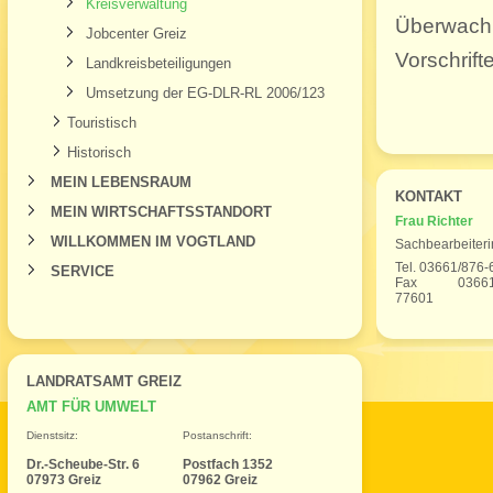
Kreisverwaltung
Überwach
Jobcenter Greiz
Vorschrift
Landkreisbeteiligungen
Umsetzung der EG-DLR-RL 2006/123
Touristisch
Historisch
MEIN LEBENSRAUM
KONTAKT
MEIN WIRTSCHAFTSSTANDORT
Frau Richter
WILLKOMMEN IM VOGTLAND
Sachbearbeiteri
Tel. 03661/876-
SERVICE
Fax 03661/
77601
LANDRATSAMT GREIZ
AMT FÜR UMWELT
Dienstsitz:
Postanschrift:
Dr.-Scheube-Str. 6
Postfach 1352
07973 Greiz
07962 Greiz