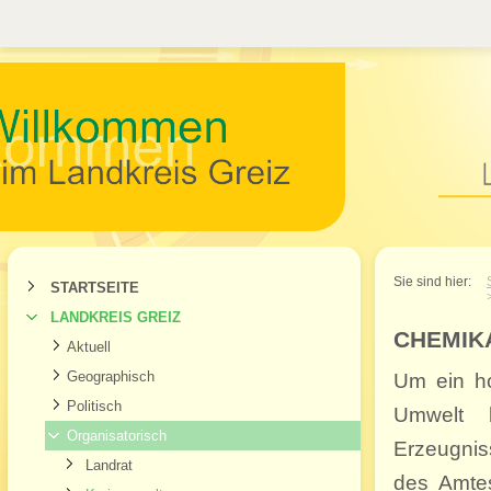
Willkommen im Landkr
Sie sind hier:
STARTSEITE
LANDKREIS GREIZ
CHEMIK
Aktuell
Geographisch
Um ein ho
Politisch
Umwelt 
Organisatorisch
Erzeugniss
Landrat
des Amtes