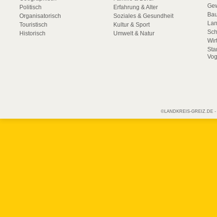
Gew
Politisch
Erfahrung & Alter
Bau
Organisatorisch
Soziales & Gesundheit
La
Touristisch
Kultur & Sport
Sch
Historisch
Umwelt & Natur
Wir
Sta
Vog
©LANDKREIS-GREIZ.DE - Off