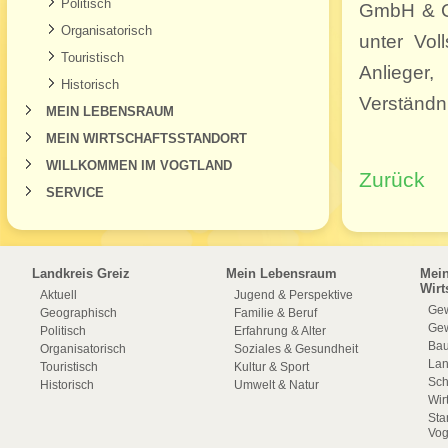
Politisch
GmbH & Co
Organisatorisch
unter Vol
Touristisch
Anlieger
Historisch
Verständn
MEIN LEBENSRAUM
MEIN WIRTSCHAFTSSTANDORT
WILLKOMMEN IM VOGTLAND
Zurück
SERVICE
Landkreis Greiz
Mein Lebensraum
Mei
Wirt
Aktuell
Jugend & Perspektive
Gew
Geographisch
Familie & Beruf
Gew
Politisch
Erfahrung & Alter
Bau
Organisatorisch
Soziales & Gesundheit
La
Touristisch
Kultur & Sport
Sch
Historisch
Umwelt & Natur
Wir
Sta
Vog