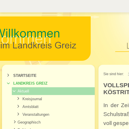
Willkommen im Landkr
Sie sind hier:
STARTSEITE
LANDKREIS GREIZ
VOLLSP
KÖSTRI
Aktuell
Kreisjournal
In der Ze
Amtsblatt
Schulstra
Veranstaltungen
Geographisch
voll gespe