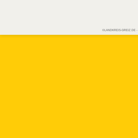
©LANDKREIS-GREIZ.DE - Off