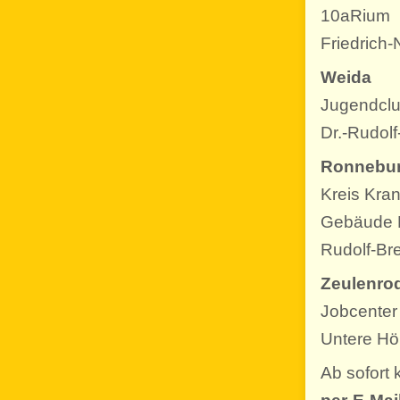
10aRium
Friedrich
Weida
Jugendclu
Dr.-Rudolf
Ronnebu
Kreis Kra
Gebäude 
Rudolf-Br
Zeulenro
Jobcenter
Untere Hö
Ab sofort