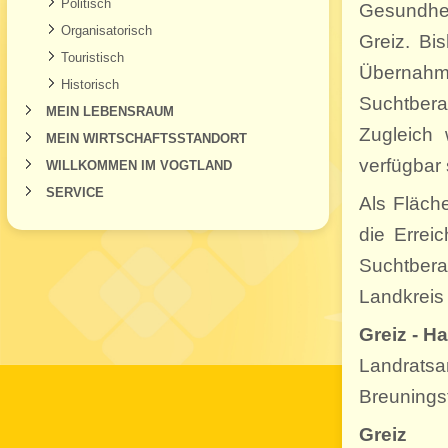
Politisch
Gesundhei
Organisatorisch
Greiz. Bi
Touristisch
Übernahm
Historisch
Suchtbera
MEIN LEBENSRAUM
Zugleich
MEIN WIRTSCHAFTSSTANDORT
verfügbar 
WILLKOMMEN IM VOGTLAND
SERVICE
Als Fläch
die Errei
Suchtbera
Landkreis
Greiz - Ha
Landratsa
Breunings
Greiz