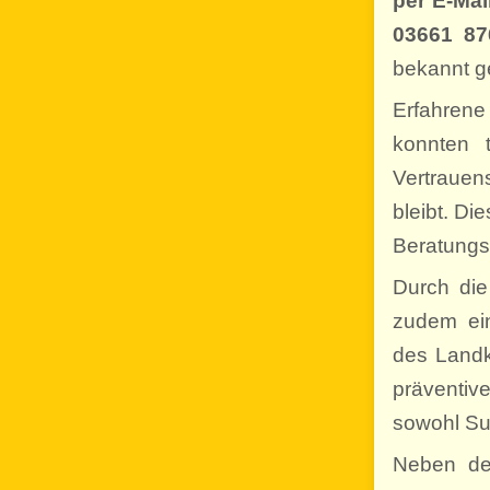
per E-Mai
03661 87
bekannt g
Erfahrene
konnten 
Vertrauen
bleibt. Di
Beratungs
Durch die
zudem ei
des Landk
präventi
sowohl Su
Neben de