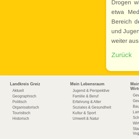
Drogen w
etwa Medi
Bereich d
und Jugen
weiter au
Zurück
Landkreis Greiz
Mein Lebensraum
Mei
Wirt
Aktuell
Jugend & Perspektive
Gew
Geographisch
Familie & Beruf
Gew
Politisch
Erfahrung & Alter
Bau
Organisatorisch
Soziales & Gesundheit
La
Touristisch
Kultur & Sport
Sch
Historisch
Umwelt & Natur
Wir
Sta
Vog