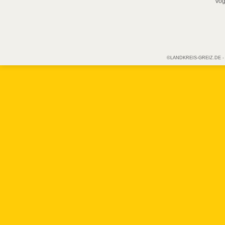
Vog
©LANDKREIS-GREIZ.DE - Off