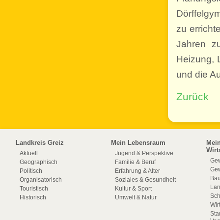
Dörffelgy
zu errich
Jahren zu
Heizung, 
und die A
Zurück
Landkreis Greiz
Mein Lebensraum
Mei
Wirt
Aktuell
Jugend & Perspektive
Gew
Geographisch
Familie & Beruf
Gew
Politisch
Erfahrung & Alter
Bau
Organisatorisch
Soziales & Gesundheit
La
Touristisch
Kultur & Sport
Sch
Historisch
Umwelt & Natur
Wir
Sta