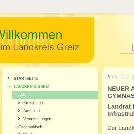
Willkommen im Landkr
Sie sind hier:
STARTSEITE
LANDKREIS GREIZ
NEUER 
GYMNAS
Aktuell
Kreisjournal
Landrat 
Amtsblatt
Infrastr
Veranstaltungen
Geographisch
Der Landk