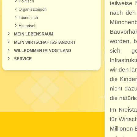
Politisch
teilweis
Organisatorisch
nach den
Touristisch
Münchenb
Historisch
Bauvorha
MEIN LEBENSRAUM
worden, bi
MEIN WIRTSCHAFTSSTANDORT
sich g
WILLKOMMEN IM VOGTLAND
SERVICE
Infrastruk
wir den lä
die Kinde
nicht daz
die natürl
Im Kreist
für Wirtsc
Millionen