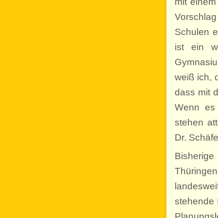
mit einem
Vorschlag
Schulen e
ist ein w
Gymnasiu
weiß ich,
dass mit d
Wenn es 
stehen at
Dr. Schäfe
Bisherige
Thüringe
landeswe
stehende 
Planungsl