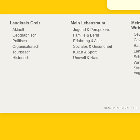
Landkreis Greiz
Mein Lebensraum
Mei
Wirt
Aktuell
Jugend & Perspektive
Gew
Geographisch
Familie & Beruf
Gew
Politisch
Erfahrung & Alter
Bau
Organisatorisch
Soziales & Gesundheit
La
Touristisch
Kultur & Sport
Sch
Historisch
Umwelt & Natur
Wir
Sta
Vog
©LANDKREIS-GREIZ.DE - Off