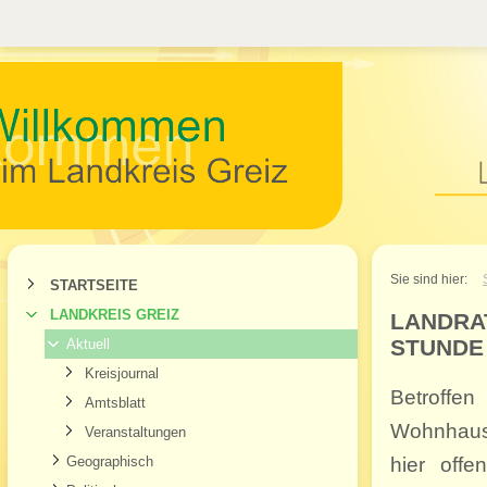
Willkommen im Landkr
Sie sind hier:
STARTSEITE
LANDKREIS GREIZ
LANDRA
STUNDE
Aktuell
Kreisjournal
Betroffe
Amtsblatt
Wohnhausb
Veranstaltungen
Geographisch
hier off