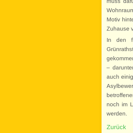
muss daf
Wohnraum 
Motiv hin
Zuhause v
In den 
Grünraths
gekommen,
– darunte
auch eini
Asylbewe
betroffe
noch im L
werden.
Zurück