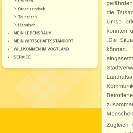
Politisch
gefährden,
Organisatorisch
die Tatsa
Touristisch
Umso erle
Historisch
konnten 
MEIN LEBENSRAUM
„Die Situ
MEIN WIRTSCHAFTSSTANDORT
können. 
WILLKOMMEN IM VOGTLAND
SERVICE
eingeset
Stadtve
Landrats
Kommunik
Betroffe
zusammen
Menschen 
Zugleich 