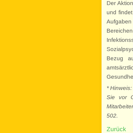
Der Aktio
und findet
Aufgaben
Bereich
Infekti
Sozialpsy
Bezug au
amtsär
Gesundheit
* Hinweis:
Sie vor O
Mitarbeit
502.
Zurück