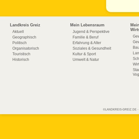
Landkreis Greiz
Mein Lebensraum
Mei
Wirt
Aktuell
Jugend & Perspektive
Gew
Geographisch
Familie & Beruf
Gew
Politisch
Erfahrung & Alter
Bau
Organisatorisch
Soziales & Gesundheit
La
Touristisch
Kultur & Sport
Sch
Historisch
Umwelt & Natur
Wir
Sta
Vog
©LANDKREIS-GREIZ.DE - Off