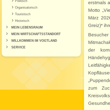
Politisch
erstmals 
Organisatorisch
Motto „Vi
Touristisch
März 2026
Historisch
Greiz)* ih
MEIN LEBENSRAUM
MEIN WIRTSCHAFTSSTANDORT
Besuche
WILLKOMMEN IM VOGTLAND
Mitmachak
SERVICE
der komm
Händehyg
Leitfähigk
Kopfläu
„Puppendo
zum Zuck
Kreisvol
Gesundheit