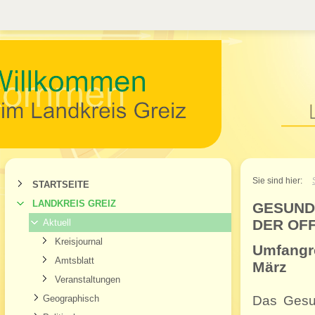
Willkommen im Landkr
Sie sind hier:
STARTSEITE
LANDKREIS GREIZ
GESUND
DER OFF
Aktuell
Kreisjournal
Umfangre
Amtsblatt
März
Veranstaltungen
Geographisch
Das Gesu