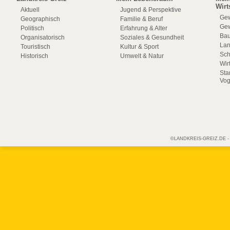
Wirt
Aktuell
Jugend & Perspektive
Gew
Geographisch
Familie & Beruf
Gew
Politisch
Erfahrung & Alter
Bau
Organisatorisch
Soziales & Gesundheit
La
Touristisch
Kultur & Sport
Sch
Historisch
Umwelt & Natur
Wir
Sta
Vog
©LANDKREIS-GREIZ.DE - Off