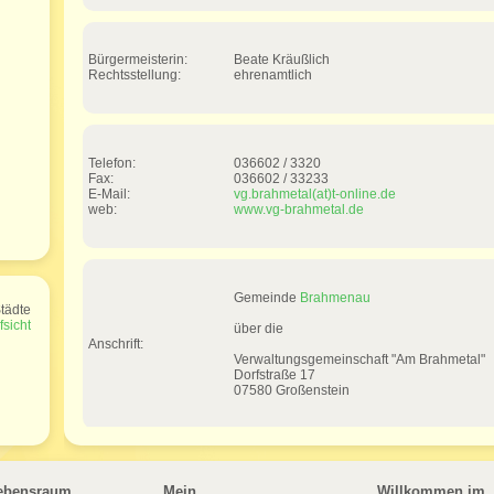
Bürgermeisterin:
Beate Kräußlich
Rechtsstellung:
ehrenamtlich
Telefon:
036602 / 3320
Fax:
036602 / 33233
E-Mail:
vg.brahmetal(at)t-online.de
web:
www.vg-brahmetal.de
Gemeinde
Brahmenau
tädte
sicht
über die
Anschrift:
Verwaltungsgemeinschaft "Am Brahmetal"
Dorfstraße 17
07580 Großenstein
ebensraum
Mein
Willkommen im