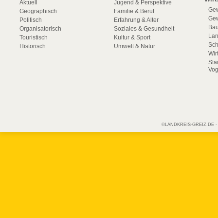
Aktuell
Jugend & Perspektive
Gew
Geographisch
Familie & Beruf
Gew
Politisch
Erfahrung & Alter
Bau
Organisatorisch
Soziales & Gesundheit
La
Touristisch
Kultur & Sport
Sch
Historisch
Umwelt & Natur
Wir
Sta
Vog
©LANDKREIS-GREIZ.DE - Off